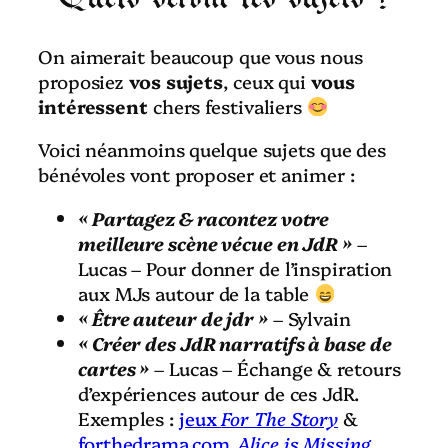
On aimerait beaucoup que vous nous
proposiez
vos sujets
, ceux qui
vous
intéressent
chers festivaliers
Voici néanmoins quelque sujets que des
bénévoles vont proposer et animer :
« Partagez & racontez votre
meilleure scène vécue en JdR »
–
Lucas – Pour donner de l’inspiration
aux MJs autour de la table
« Être auteur de jdr »
– Sylvain
« Créer des JdR narratifs à base de
cartes »
– Lucas – Échange & retours
d’expériences autour de ces JdR.
Exemples :
jeux
For The Story
&
forthedrama.com
,
Alice is Missing
,